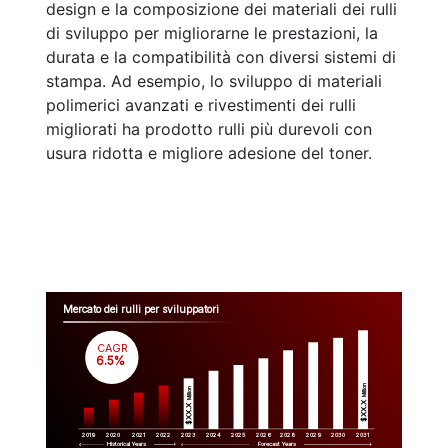
design e la composizione dei materiali dei rulli
di sviluppo per migliorarne le prestazioni, la
durata e la compatibilità con diversi sistemi di
stampa. Ad esempio, lo sviluppo di materiali
polimerici avanzati e rivestimenti dei rulli
migliorati ha prodotto rulli più durevoli con
usura ridotta e migliore adesione del toner.
Mercato dei rulli per sviluppatori
CAGR
 6.5%
Million
Million
$XX.X 
$XX.X 
2019
2020
2021
2022
2023
2029
2024
2025
2026
2028
2030
2031
Historical Years
Forecast Years