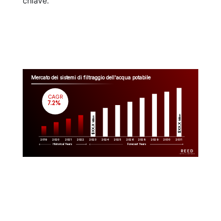
chiave.
Mercato dei sistemi di filtraggio dell'acqua potabile
CAGR
 7.2%
Million
Million
$XX.X 
$XX.X 
2019
2020
2021
2022
2023
2029
2024
2025
2026
2028
2030
2031
Historical Years
Forecast Years