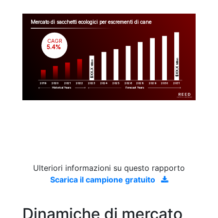
Mercato di sacchetti ecologici per escrementi di cane
CAGR
 5.4%
Million
Million
$XX.X 
$XX.X 
2019
2020
2021
2022
2023
2029
2024
2025
2026
2028
2030
2031
Historical Years
Forecast Years
Ulteriori informazioni su questo rapporto
Scarica il campione gratuito
Dinamiche di mercato