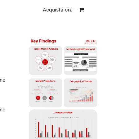
Acquista ora
one
one