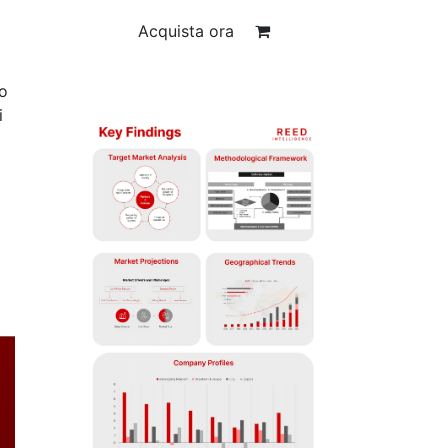
Acquista ora
 o
i