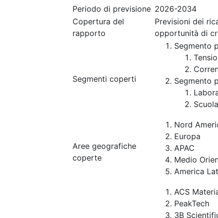
Periodo di previsione
2026-2034
Copertura del
Previsioni dei ri
rapporto
opportunità di c
Segmento p
Tensio
Corren
Segmenti coperti
Segmento p
Labora
Scuol
Nord Ameri
Europa
Aree geografiche
APAC
coperte
Medio Orien
America Lat
ACS Materia
PeakTech
3B Scientifi