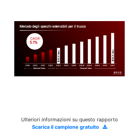
Mercato degli specchi estensibili per il trucco
CAGR
 5.1%
Million
Million
$XX.X 
$XX.X 
2019
2020
2021
2022
2023
2029
2024
2025
2026
2028
2030
2031
Historical Years
Forecast Years
Ulteriori informazioni su questo rapporto
Scarica il campione gratuito