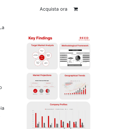
Acquista ora
La
o
ia
,