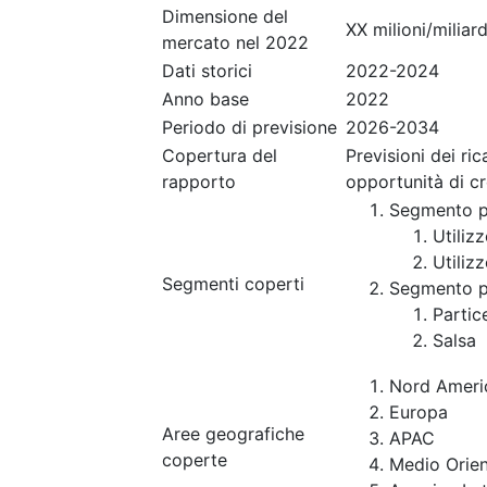
Dimensione del
XX milioni/miliard
mercato nel 2022
Dati storici
2022-2024
Anno base
2022
Periodo di previsione
2026-2034
Copertura del
Previsioni dei ri
rapporto
opportunità di c
Segmento p
Utiliz
Utiliz
Segmenti coperti
Segmento p
Partice
Salsa
Nord Ameri
Europa
Aree geografiche
APAC
coperte
Medio Orien