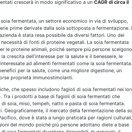
mentati crescerà in modo significativo a un
CAGR di circa il
la soia fermentata, un settore economico in via di sviluppo,
erie prime derivate dalla soia sottoposta a fermentazione. 
zienda è stata resa possibile da diversi fattori. Uno dei
te necessità di fonti di proteine vegetali. La soia fermentata
 per le proteine animali, poiché sempre più persone scelgono
la crescita dell'interesse per la salute e il benessere, le
nteressate ad alimenti fermentati come la soia fermentata.
benefici per la salute, come una migliore digestione, un
orse proprietà immunostimolanti.
tiche, che spesso includono fagioli di soia fermentati nei lor
o. Tra i prodotti a base di fagioli di soia fermentati che
 di soia, miso, tempeh, natto e pasta di soia fermentata.
i. Geograficamente, il mercato della fermentazione della so
acifico, dove è stata a lungo praticata per ragioni culturali
gioni del mondo poiché più persone adottano diete a base
 di soia fermentati diventano disponibili. In generale, il