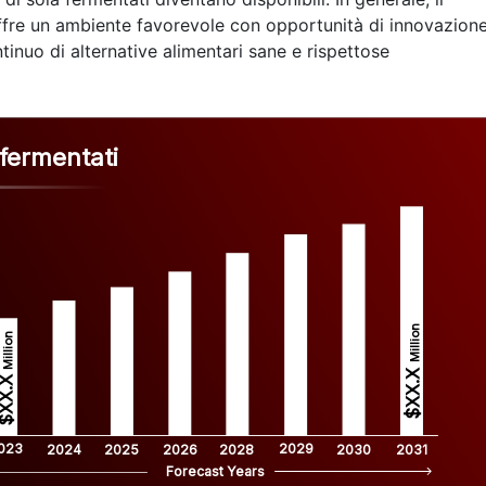
offre un ambiente favorevole con opportunità di innovazione
nuo di alternative alimentari sane e rispettose
 fermentati
Million
Million
$XX.X 
XX.X 
023
2029
2024
2025
2026
2028
2030
2031
Forecast Years