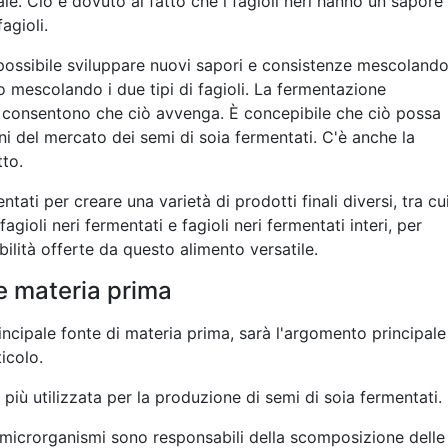
ale. Ciò è dovuto al fatto che i fagioli neri hanno un sapore
agioli.
possibile sviluppare nuovi sapori e consistenze mescolando
o mescolando i due tipi di fagioli. La fermentazione
he consentono che ciò avvenga. È concepibile che ciò possa
 del mercato dei semi di soia fermentati. C'è anche la
tto.
tati per creare una varietà di prodotti finali diversi, tra cu
fagioli neri fermentati e fagioli neri fermentati interi, per
ilità offerte da questo alimento versatile.
me materia prima
incipale fonte di materia prima, sarà l'argomento principale
icolo.
 più utilizzata per la produzione di semi di soia fermentati.
 microrganismi sono responsabili della scomposizione delle