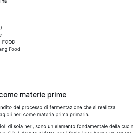
ina
a
d
e
G FOOD
ang Food
ri come materie prime
dito del processo di fermentazione che si realizza
 fagioli neri come materia prima primaria.
gioli di soia neri, sono un elemento fondamentale della cuci