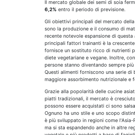
Il mercato globale dei semi di soia fer
6,2%
entro il periodo di previsione.
Gli obiettivi principali del mercato del
sono la produzione e il consumo di mat
recente notevole espansione di questa a
principali fattori trainanti è la crescen
fornisce un sostituto ricco di nutrienti
diete vegetariane e vegane. Inoltre, con 
persone stanno diventando sempre più i
Questi alimenti forniscono una serie di 
maggiore assorbimento nutrizionale e f
Grazie alla popolarità delle cucine asia
piatti tradizionali, il mercato è cresciut
possono essere acquistati ci sono salsa
Ognuno ha uno stile e uno scopo distint
è più sviluppato in regioni come l'Asia-P
ma si sta espandendo anche in altre re
vegetale e più prodotti a base di fagioli