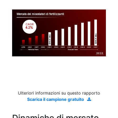
Mercato dei miscelatori di fertilizzanti
CAGR
 4.2%
Million
Million
$XX.X 
$XX.X 
2019
2020
2021
2022
2023
2029
2024
2025
2026
2028
2030
2031
Historical Years
Forecast Years
Ulteriori informazioni su questo rapporto
Scarica il campione gratuito
Dinamiche di mercato