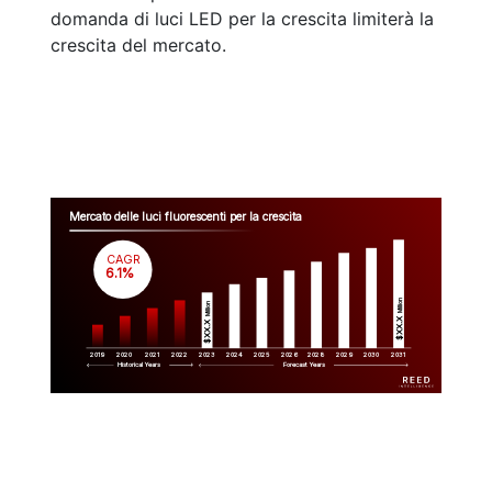
domanda di luci LED per la crescita limiterà la
crescita del mercato.
Mercato delle luci fluorescenti per la crescita
CAGR
 6.1%
Million
Million
$XX.X 
$XX.X 
2019
2020
2021
2022
2023
2029
2024
2025
2026
2028
2030
2031
Historical Years
Forecast Years