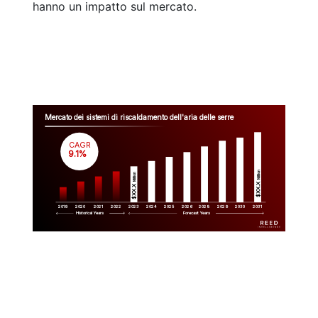
hanno un impatto sul mercato.
Mercato dei sistemi di riscaldamento dell'aria delle serre
CAGR
 9.1%
Million
Million
$XX.X 
$XX.X 
2019
2020
2021
2022
2023
2029
2024
2025
2026
2028
2030
2031
Historical Years
Forecast Years