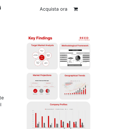
i
Acquista ora
i
te
l