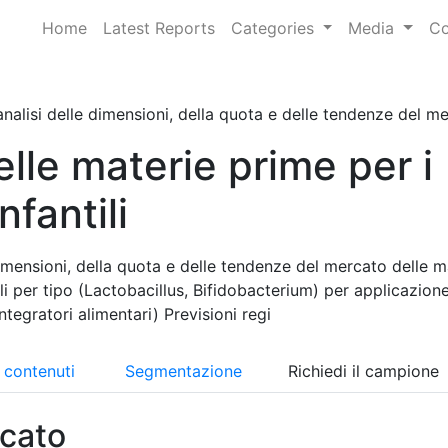
Home
Latest Reports
Categories
Media
Co
nalisi delle dimensioni, della quota e delle tendenze del mer
lle materie prime per i
nfantili
imensioni, della quota e delle tendenze del mercato delle m
ili per tipo (Lactobacillus, Bifidobacterium) per applicazion
integratori alimentari) Previsioni regi
i contenuti
Segmentazione
Richiedi il campione
cato