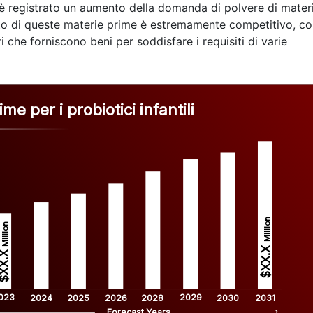
si è registrato un aumento della domanda di polvere di mater
ato di queste materie prime è estremamente competitivo, c
i che forniscono beni per soddisfare i requisiti di varie
e per i probiotici infantili
Million
Million
$XX.X 
XX.X 
023
2029
2024
2025
2026
2028
2030
2031
Forecast Years