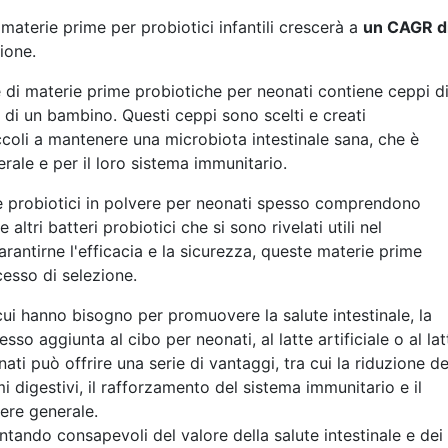
materie prime per probiotici infantili crescerà a
un CAGR d
ione.
 di materie prime probiotiche per neonati contiene ceppi d
e di un bambino. Questi ceppi sono scelti e creati
coli a mantenere una microbiota intestinale sana, che è
rale e per il loro sistema immunitario.
re probiotici in polvere per neonati spesso comprendono
altri batteri probiotici che si sono rivelati utili nel
rantirne l'efficacia e la sicurezza, queste materie prime
esso di selezione.
i cui hanno bisogno per promuovere la salute intestinale, la
so aggiunta al cibo per neonati, al latte artificiale o al lat
ti può offrire una serie di vantaggi, tra cui la riduzione de
emi digestivi, il rafforzamento del sistema immunitario e il
ere generale.
ando consapevoli del valore della salute intestinale e dei