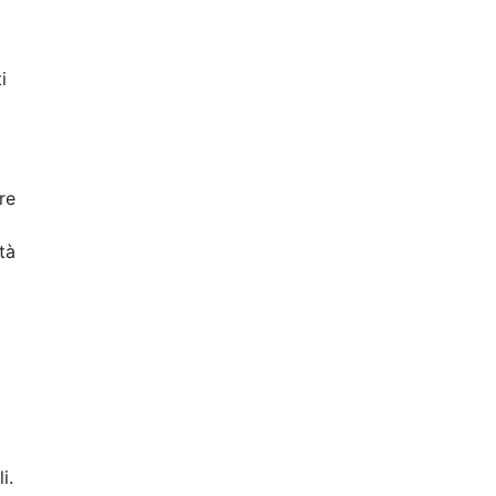
i
re
ità
i.