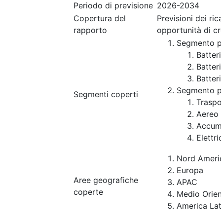
Periodo di previsione
2026-2034
Copertura del
Previsioni dei ri
rapporto
opportunità di c
Segmento p
Batteri
Batteri
Batteri
Segmento p
Segmenti coperti
Traspo
Aereo
Accumu
Elettr
Nord Ameri
Europa
Aree geografiche
APAC
coperte
Medio Orien
America Lat