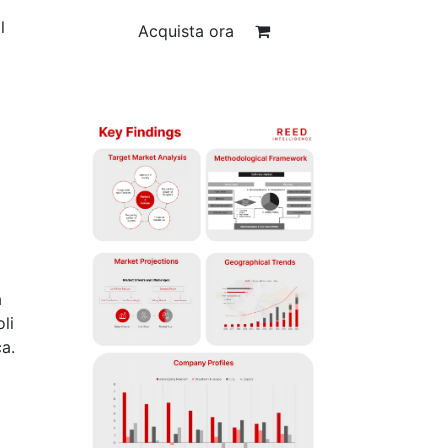
l
Acquista ora
a
li
ca.