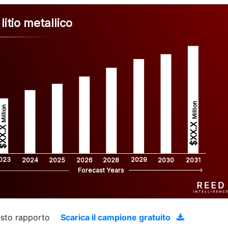
litio metallico
Million
Million
$XX.X 
XX.X 
023
2029
2024
2025
2026
2028
2030
2031
Forecast Years
uesto rapporto
Scarica il campione gratuito