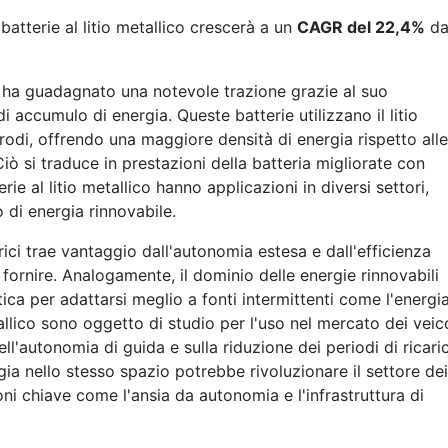
batterie al litio metallico crescerà a un
CAGR del 22,4%
da
lico ha guadagnato una notevole trazione grazie al suo
di accumulo di energia. Queste batterie utilizzano il litio
ttrodi, offrendo una maggiore densità di energia rispetto alle
 Ciò si traduce in prestazioni della batteria migliorate con
rie al litio metallico hanno applicazioni in diversi settori,
 di energia rinnovabile.
ttrici trae vantaggio dall'autonomia estesa e dall'efficienza
fornire. Analogamente, il dominio delle energie rinnovabili
ica per adattarsi meglio a fonti intermittenti come l'energi
tallico sono oggetto di studio per l'uso nel mercato dei veico
ll'autonomia di guida e sulla riduzione dei periodi di ricari
ia nello stesso spazio potrebbe rivoluzionare il settore dei
oni chiave come l'ansia da autonomia e l'infrastruttura di