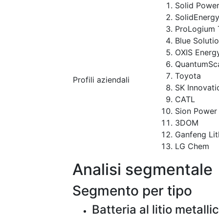
Solid Powe
SolidEnerg
ProLogium 
Blue Soluti
OXIS Energ
QuantumSc
Toyota
Profili aziendali
SK Innovati
CATL
Sion Power
3DOM
Ganfeng Li
LG Chem
Analisi segmentale
Segmento per tipo
Batteria al litio metalli