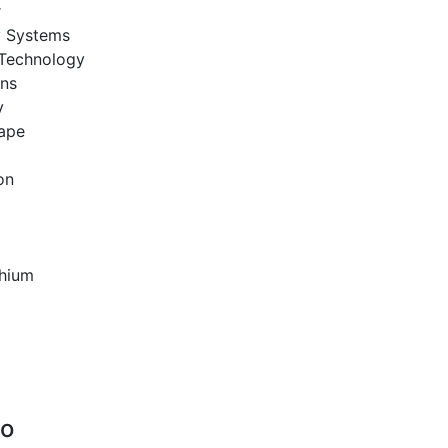
r
y Systems
Technology
ons
y
ape
on
thium
co