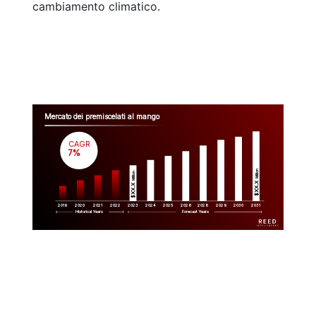
cambiamento climatico.
Mercato dei premiscelati al mango
CAGR
 7%
Million
Million
$XX.X 
$XX.X 
2019
2020
2021
2022
2023
2029
2024
2025
2026
2028
2030
2031
Historical Years
Forecast Years