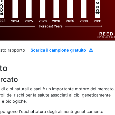
$XX.X 
XX.X 
023
2029
2024
2025
2026
2028
2030
2031
Forecast Years
uesto rapporto
Scarica il campione gratuito
to
ercato
i cibi naturali e sani è un importante motore del mercato.
 dei rischi per la salute associati ai cibi geneticamente
i e biologiche.
mpongono l'etichettatura degli alimenti geneticamente