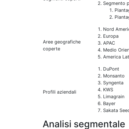
Segmento p
Pianta
Pianta
Nord Ameri
Europa
Aree geografiche
APAC
coperte
Medio Orien
America Lat
DuPont
Monsanto
Syngenta
KWS
Profili aziendali
Limagrain
Bayer
Sakata See
Analisi segmentale