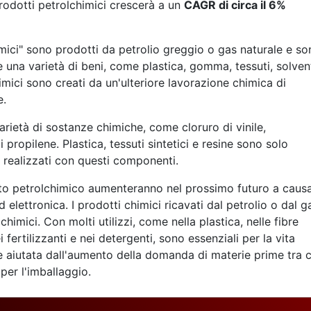
rodotti petrolchimici crescerà a un
CAGR di circa il 6%
imici" sono prodotti da petrolio greggio o gas naturale e so
 una varietà di beni, come plastica, gomma, tessuti, solvent
himici sono creati da un'ulteriore lavorazione chimica di
e.
arietà di sostanze chimiche, come cloruro di vinile,
di propilene. Plastica, tessuti sintetici e resine sono solo
e realizzati con questi componenti.
ato petrolchimico aumenteranno nel prossimo futuro a caus
d elettronica. I prodotti chimici ricavati dal petrolio o dal g
imici. Con molti utilizzi, come nella plastica, nelle fibre
 fertilizzanti e nei detergenti, sono essenziali per la vita
e aiutata dall'aumento della domanda di materie prime tra c
 per l'imballaggio.