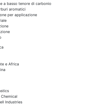
e a basso tenore di carbonio
rburi aromatici
one per applicazione
iale
zione
uzione
o
ca
te e Africa
ina
stics
 Chemical
ll Industries