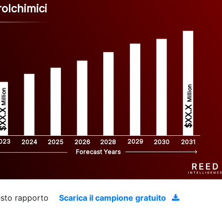
rolchimici
Million
Million
$XX.X 
XX.X 
023
2029
2024
2025
2026
2028
2030
2031
Forecast Years
uesto rapporto
Scarica il campione gratuito