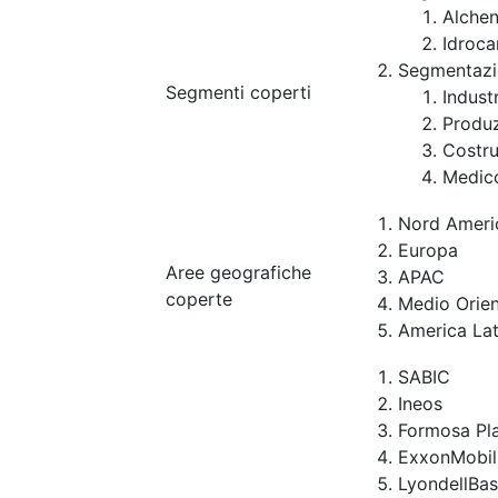
Alchen
Idroca
Segmentazi
Segmenti coperti
Industr
Produ
Costr
Medic
Nord Ameri
Europa
Aree geografiche
APAC
coperte
Medio Orien
America Lat
SABIC
Ineos
Formosa Pla
ExxonMobil
LyondellBase