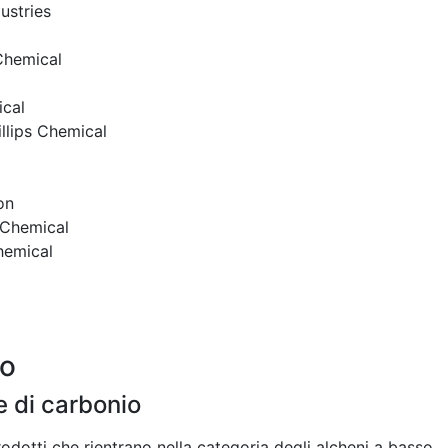
ustries
hemical
ical
llips Chemical
on
 Chemical
hemical
po
 di carbonio
dotti che rientrano nella categoria degli alcheni a basso