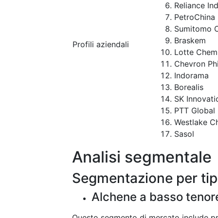
Reliance Ind
PetroChina
Sumitomo C
Braskem
Profili aziendali
Lotte Chem
Chevron Phi
Indorama
Borealis
SK Innovati
PTT Global
Westlake C
Sasol
Analisi segmentale
Segmentazione per ti
Alchene a basso tenore
Questo segmento di mercato include pro