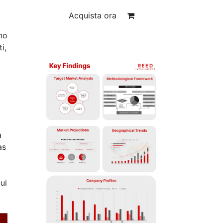
Acquista ora
no
i,
a
as
ui