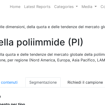
Home
Latest Reports
Categories
Media
Co
elle dimensioni, della quota e delle tendenze del mercato glo
lla poliimmide (PI)
della quota e delle tendenze del mercato globale della polii
zione, per regione (Nord America, Europa, Asia Pacifico, LA
i contenuti
Segmentazione
Richiedi il campione
o
mento per tipo