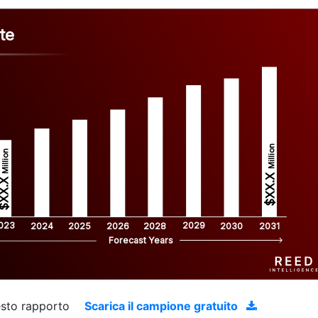
te
Million
Million
$XX.X 
XX.X 
023
2029
2024
2025
2026
2028
2030
2031
Forecast Years
uesto rapporto
Scarica il campione gratuito