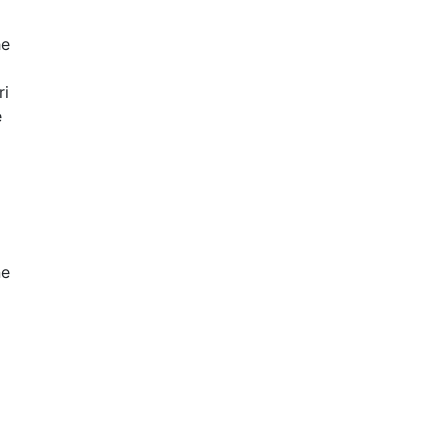
he
ri
e
ne