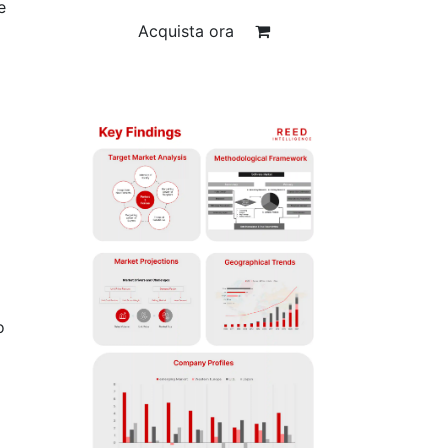
e
Acquista ora
o