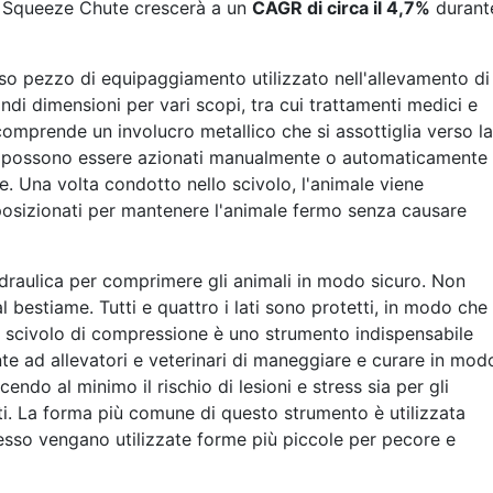
li Squeeze Chute crescerà a un
CAGR di circa il 4,7%
durant
so pezzo di equipaggiamento utilizzato nell'allevamento di
ndi dimensioni per vari scopi, tra cui trattamenti medici e
o comprende un involucro metallico che si assottiglia verso la
che possono essere azionati manualmente o automaticamente
le. Una volta condotto nello scivolo, l'animale viene
o posizionati per mantenere l'animale fermo senza causare
'idraulica per comprimere gli animali in modo sicuro. Non
l bestiame. Tutti e quattro i lati sono protetti, in modo che
o scivolo di compressione è uno strumento indispensabile
te ad allevatori e veterinari di maneggiare e curare in mod
cendo al minimo il rischio di lesioni e stress sia per gli
lti. La forma più comune di questo strumento è utilizzata
esso vengano utilizzate forme più piccole per pecore e