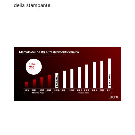
della stampante.
Mercato dei nastri a trasferimento termico
CAGR
 7%
Million
Million
$XX.X 
$XX.X 
2019
2020
2021
2022
2023
2029
2024
2025
2026
2028
2030
2031
Historical Years
Forecast Years