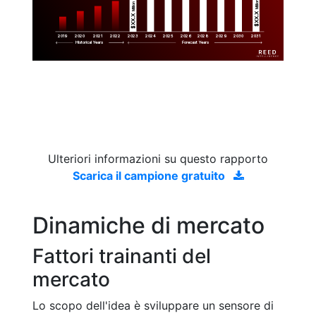
Million
Million
$XX.X 
$XX.X 
2019
2020
2021
2022
2023
2029
2024
2025
2026
2028
2030
2031
Historical Years
Forecast Years
Ulteriori informazioni su questo rapporto
Scarica il campione gratuito
Dinamiche di mercato
Fattori trainanti del
mercato
Lo scopo dell'idea è sviluppare un sensore di