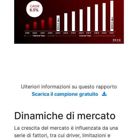
CAGR
 8.5%
Million
Million
$XX.X 
$XX.X 
2019
2020
2021
2022
2023
2029
2024
2025
2026
2028
2030
2031
Historical Years
Forecast Years
Ulteriori informazioni su questo rapporto
Scarica il campione gratuito
Dinamiche di mercato
La crescita del mercato è influenzata da una
serie di fattori, tra cui driver, limitazioni e