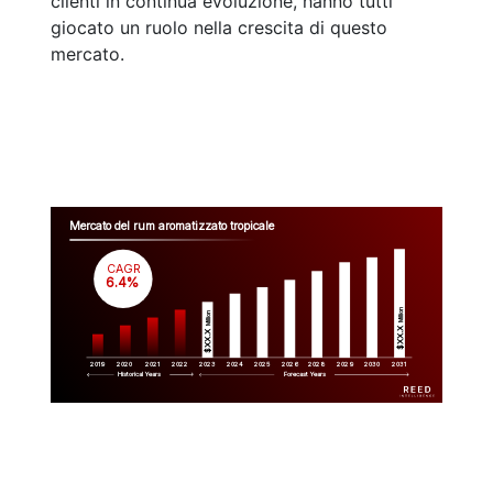
clienti in continua evoluzione, hanno tutti
giocato un ruolo nella crescita di questo
mercato.
Mercato del rum aromatizzato tropicale
CAGR
 6.4%
Million
Million
$XX.X 
$XX.X 
2019
2020
2021
2022
2023
2029
2024
2025
2026
2028
2030
2031
Historical Years
Forecast Years