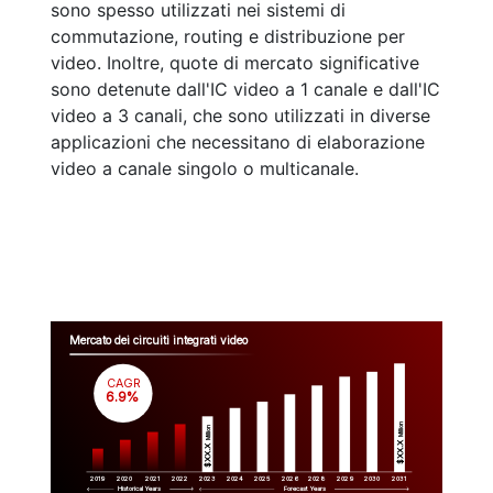
sono spesso utilizzati nei sistemi di
commutazione, routing e distribuzione per
video. Inoltre, quote di mercato significative
sono detenute dall'IC video a 1 canale e dall'IC
video a 3 canali, che sono utilizzati in diverse
applicazioni che necessitano di elaborazione
video a canale singolo o multicanale.
Mercato dei circuiti integrati video
CAGR
 6.9%
Million
Million
$XX.X 
$XX.X 
2019
2020
2021
2022
2023
2029
2024
2025
2026
2028
2030
2031
Historical Years
Forecast Years