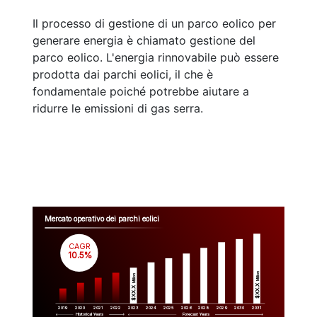
Il processo di gestione di un parco eolico per
generare energia è chiamato gestione del
parco eolico. L'energia rinnovabile può essere
prodotta dai parchi eolici, il che è
fondamentale poiché potrebbe aiutare a
ridurre le emissioni di gas serra.
Mercato operativo dei parchi eolici
CAGR
 10.5%
Million
Million
$XX.X 
$XX.X 
2019
2020
2021
2022
2023
2029
2024
2025
2026
2028
2030
2031
Historical Years
Forecast Years