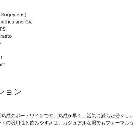
（Sogevinus）
mithes and Cia
GPS
rasto
o
t
ort
ション
瓶熟成のポートワインです。熟成が早く、活気に満ちた若々し
ートの汎用性と飲みやすさは、カジュアルな場でもフォーマル