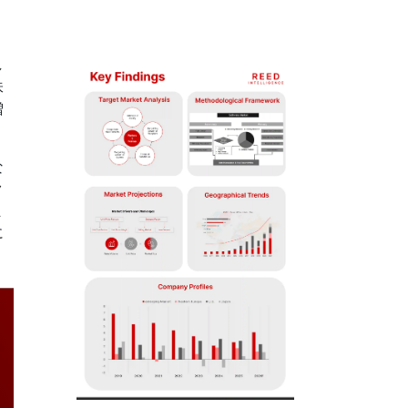
し
味
増
な
ク
ま
に