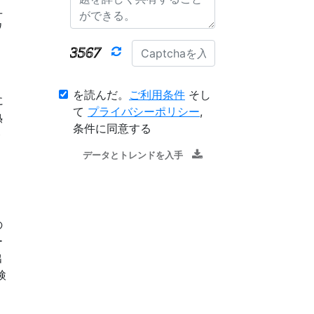
ユ
ワ
を読んだ。
ご利用条件
そし
に
て
プライバシーポリシー
,
熟
条件に同意する
ト
く
データとトレンドを入手
の
ー
出
検