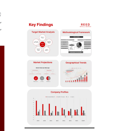
去
乳
乳