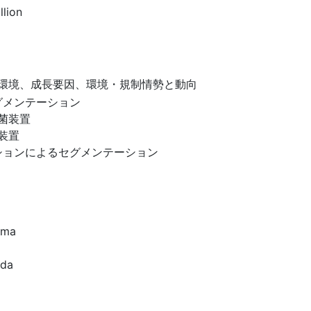
llion
環境、成長要因、環境・規制情勢と動向
グメンテーション
菌装置
装置
ションによるセグメンテーション
uma
ida