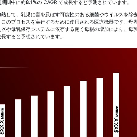
測期間中に約
8.1%
の CAGR で成長すると予測されています。
加熱して、乳児に害を及ぼす可能性のある細菌やウイルスを除
、このプロセスを実行するために使用される医療機器です。母
乳器や母乳保存システムに依存する働く母親の増加により、母
成長すると予想されています。
Million
Million
$XX.X 
XX.X 