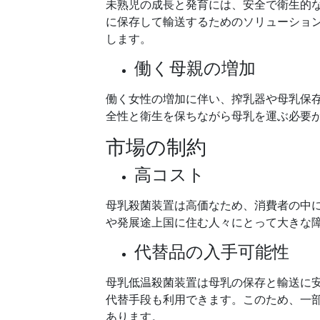
未熟児の成長と発育には、安全で衛生的
に保存して輸送するためのソリューショ
します。
働く母親の増加
働く女性の増加に伴い、搾乳器や母乳保
全性と衛生を保ちながら母乳を運ぶ必要
市場の制約
高コスト
母乳殺菌装置は高価なため、消費者の中
や発展途上国に住む人々にとって大きな
代替品の入手可能性
母乳低温殺菌装置は母乳の保存と輸送に
代替手段も利用できます。このため、一
あります。