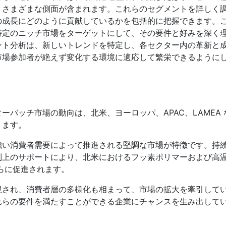
、さまざまな側面が含まれます。これらのセグメントを詳しく
の成長にどのように貢献しているかを包括的に把握できます。
特定のニッチ市場をターゲットにして、その要件と好みを深く
ント分析は、新しいトレンドを特定し、各セクター内の革新と
市場参加者が絶えず変化する環境に適応して繁栄できるように
バッチ市場の動向は、北米、ヨーロッパ、APAC、LAMEA 
ります。
強い消費者需要によって推進される堅調な市場が特徴です。持
制上のサポートにより、北米におけるフッ素ポリマーおよび高
らに促進されます。
視され、消費者層の多様化も相まって、市場の拡大を牽引して
れらの要件を満たすことができる企業にチャンスを生み出して