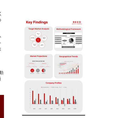
に
く
の
い
ー
ポ
、
動
通