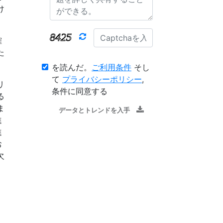
け
確
た
を読んだ。
ご利用条件
そし
て
プライバシーポリシー
,
リ
条件に同意する
る
ま
データとトレンドを入手
進
進
お
欠