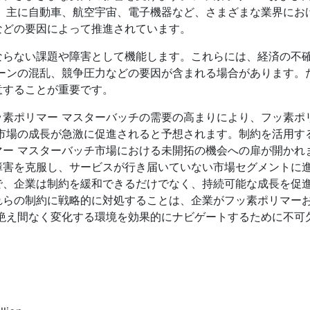
、主に自動車、航空宇宙、電子機器など、さまざまな業界にお
などの要因によって推進されています。
ならない課題や障害として機能します。これらには、経済の不
ーンの混乱、競争圧力などの要因が含まれる場合があります。
意することが重要です。
素ポリマー マスターバッチの需要の高まりにより、フッ素ポ
市場の成長が急激に促進されると予想されます。制約を活用す
ー マスターバッチ市場における未開拓の機会への扉が開かれ
障害を克服し、サービスが行き届いていない市場セグメントに
で、企業は制約を緩和できるだけでなく、持続可能な成長を促
れらの制約に戦略的に対処することは、企業がフッ素ポリマー
絶え間なく変化する環境を効果的にナビゲートするために不可