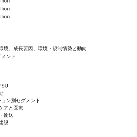
llion
llion
llion
環境、成長要因、環境・規制情勢と動向
グメント
PSU
せ
ション別セグメント
ケアと医療
・輸送
建設