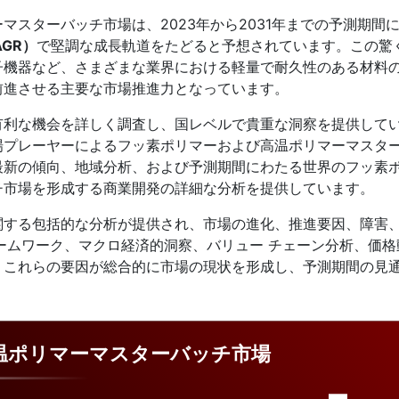
スターバッチ市場は、2023年から2031年までの予測期間
GR）
で堅調な成長軌道をたどると予想されています。この驚
子機器など、さまざまな業界における軽量で耐久性のある材料
前進させる主要な市場推進力となっています。
有利な機会を詳しく調査し、国レベルで貴重な洞察を提供して
場プレーヤーによるフッ素ポリマーおよび高温ポリマーマスタ
最新の傾向、地域分析、および予測期間にわたる世界のフッ素
チ市場を形成する商業開発の詳細な分析を提供しています。
関する包括的な分析が提供され、市場の進化、推進要因、障害
レームワーク、マクロ経済的洞察、バリュー チェーン分析、価格
。これらの要因が総合的に市場の現状を形成し、予測期間の見
温ポリマーマスターバッチ市場