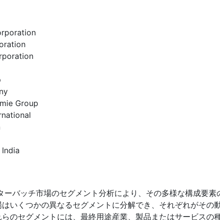
rporation
oration
rporation
p
ny
emie Group
rnational
n
 India
ターバッチ市場のセグメント分析により、その多様な構成要素
場はいくつかの異なるセグメントに分解でき、それぞれがその
れらのセグメントには、最終用途産業、製品またはサービスの