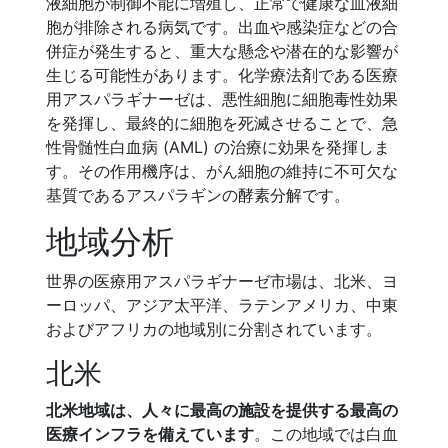
液細胞が制御不能に増殖し、正常で健康な血液細
胞が排除される病気です。出血や感染症などの合
併症が発生すると、重大な懸念や潜在的な影響が
生じる可能性があります。化学療法剤である医療
用アスパラギナーゼは、悪性細胞に細胞毒性効果
を発揮し、最終的に細胞を死滅させることで、急
性骨髄性白血病 (AML) の治療に効果を発揮しま
す。その作用機序は、がん細胞の維持に不可欠な
基質であるアスパラギンの酵素分解です。
地域分析
世界の医療用アスパラギナーゼ市場は、北米、ヨ
ーロッパ、アジア太平洋、ラテンアメリカ、中東
およびアフリカの地域別に分割されています。
北米
北米地域は、人々に最高の施設を提供する最高の
医療インフラを備えています
。この地域では白血