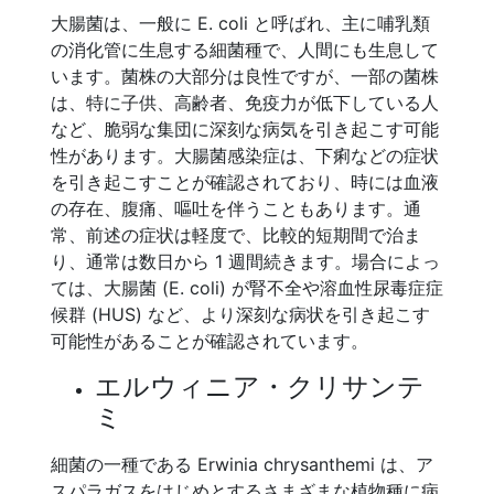
大腸菌は、一般に E. coli と呼ばれ、主に哺乳類
の消化管に生息する細菌種で、人間にも生息して
います。菌株の大部分は良性ですが、一部の菌株
は、特に子供、高齢者、免疫力が低下している人
など、脆弱な集団に深刻な病気を引き起こす可能
性があります。大腸菌感染症は、下痢などの症状
を引き起こすことが確認されており、時には血液
の存在、腹痛、嘔吐を伴うこともあります。通
常、前述の症状は軽度で、比較的短期間で治ま
り、通常は数日から 1 週間続きます。場合によっ
ては、大腸菌 (E. coli) が腎不全や溶血性尿毒症症
候群 (HUS) など、より深刻な病状を引き起こす
可能性があることが確認されています。
エルウィニア・クリサンテ
ミ
細菌の一種である Erwinia chrysanthemi は、ア
スパラガスをはじめとするさまざまな植物種に病