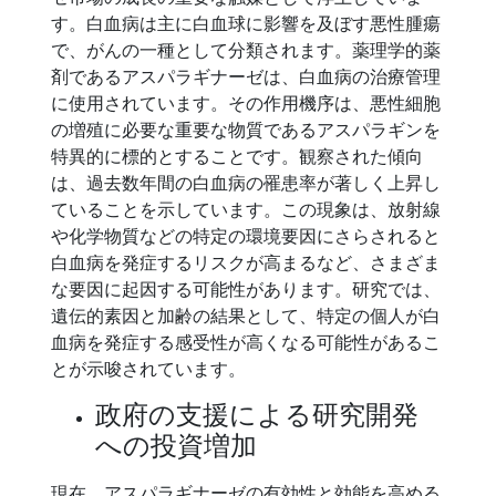
す。白血病は主に白血球に影響を及ぼす悪性腫瘍
で、がんの一種として分類されます。薬理学的薬
剤であるアスパラギナーゼは、白血病の治療管理
に使用されています。その作用機序は、悪性細胞
の増殖に必要な重要な物質であるアスパラギンを
特異的に標的とすることです。観察された傾向
は、過去数年間の白血病の罹患率が著しく上昇し
ていることを示しています。この現象は、放射線
や化学物質などの特定の環境要因にさらされると
白血病を発症するリスクが高まるなど、さまざま
な要因に起因する可能性があります。研究では、
遺伝的素因と加齢の結果として、特定の個人が白
血病を発症する感受性が高くなる可能性があるこ
とが示唆されています。
政府の支援による研究開発
への投資増加
現在、アスパラギナーゼの有効性と効能を高める