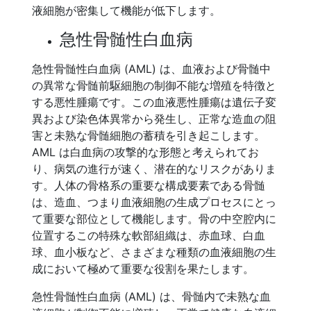
液細胞が密集して機能が低下します。
急性骨髄性白血病
急性骨髄性白血病 (AML) は、血液および骨髄中
の異常な骨髄前駆細胞の制御不能な増殖を特徴と
する悪性腫瘍です。この血液悪性腫瘍は遺伝子変
異および染色体異常から発生し、正常な造血の阻
害と未熟な骨髄細胞の蓄積を引き起こします。
AML は白血病の攻撃的な形態と考えられてお
り、病気の進行が速く、潜在的なリスクがありま
す。人体の骨格系の重要な構成要素である骨髄
は、造血、つまり血液細胞の生成プロセスにとっ
て重要な部位として機能します。骨の中空腔内に
位置するこの特殊な軟部組織は、赤血球、白血
球、血小板など、さまざまな種類の血液細胞の生
成において極めて重要な役割を果たします。
急性骨髄性白血病 (AML) は、骨髄内で未熟な血