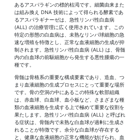
あるアスパラギンの標的枯渇です。細菌由来また
は組み換え DNA 技術によって得られる酵素であ
るアスパラギナーゼは、急性リンパ性白血病
(ALL) の治療管理に広く使用されています。この
特定の形態の白血病は、未熟なリンパ球細胞の急
速な増殖を特徴とし、正常な血液細胞の生成が抑
制されます。急性リンパ性白血病 (ALL) は、骨髄
内の白血球の前駆細胞から発生する悪性腫瘍の一
種です。
骨髄は骨格系の重要な構成要素であり、造血、つ
まり血液細胞の生成プロセスにとって重要な場所
です。骨の空洞の中にあるこの特殊な軟部組織
は、赤血球、白血球、血小板など、さまざまな種
類の血液細胞を生成する上で極めて重要な役割を
果たします。急性リンパ性白血病 (ALL) と呼ばれ
る症状は、骨髄内で未熟な白血球が過剰に生成さ
れることが特徴です。余分な白血球が存在する
と、健康な血液細胞の正常な機能が妨げられ、血