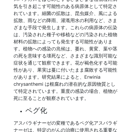
気を引き起こす可能性のある病原体として特定さ
れています。細菌の拡散は、昆虫媒介、風による
拡散、雨などの降雨、灌漑用水の利用など、さま
ざまな手段で発生します。これらの病原体の伝染
は、汚染された種子や移植などの汚染された植物
材料の拡散によっても発生する可能性がありま
す。植物への感染の兆候は、萎れ、黄変、葉や茎
の死を意味する壊死など、さまざまな識別可能な
症状を通じて観察できます。花が褐色化する可能
性があり、果実は蔓に付いたまま腐敗する可能性
があります。研究結果によると、Erwinia
chrysanthemi は根腐れの潜在的な原因物質とし
て特定されています。重度の感染の場合、植物が
死に至ることが観察されています。
ペグ化
アスパラギナーゼの変種であるペグ化アスパラギ
ナーゼは、特定のがんの治療に使用される重要な