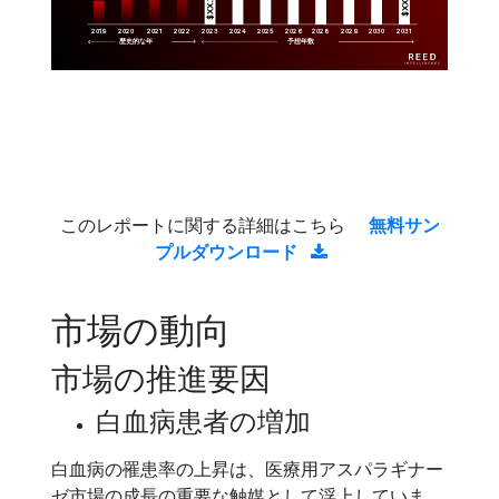
$XX.X 
$XX.X 
2019
2020
2021
2022
2023
2029
2024
2025
2026
2028
2030
2031
歴史的な年
予想年数
このレポートに関する詳細はこちら
無料サン
プルダウンロード
市場の動向
市場の推進要因
白血病患者の増加
白血病の罹患率の上昇は、医療用アスパラギナー
ゼ市場の成長の重要な触媒として浮上していま