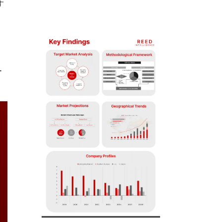
す
、
ー