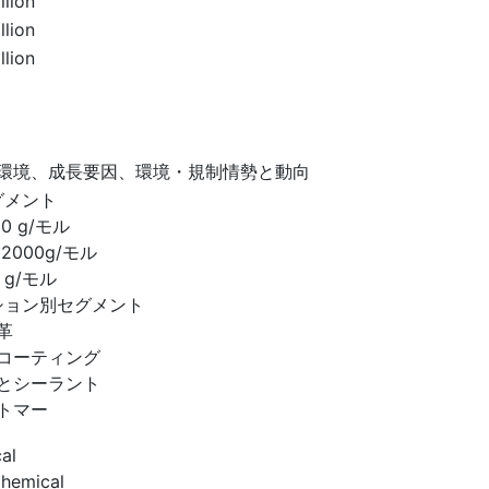
llion
llion
llion
環境、成長要因、環境・規制情勢と動向
グメント
00 g/モル
～2000g/モル
 g/モル
ション別セグメント
革
コーティング
とシーラント
トマー
al
Chemical