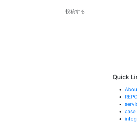
Quick Li
Abou
REP
servi
case 
infog