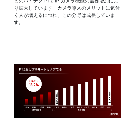
どのハイテク PTZ IP カメラ機能の需要増加によ
り拡大しています。カメラ導入のメリットに気付
く人が増えるにつれ、この分野は成長していま
す。
PTZおよびリモートカメラ市場
CAGR
 13.2%
Million
Million
$XX.X 
$XX.X 
2019
2020
2021
2022
2023
2029
2024
2025
2026
2028
2030
2031
歴史的な年
予想年数