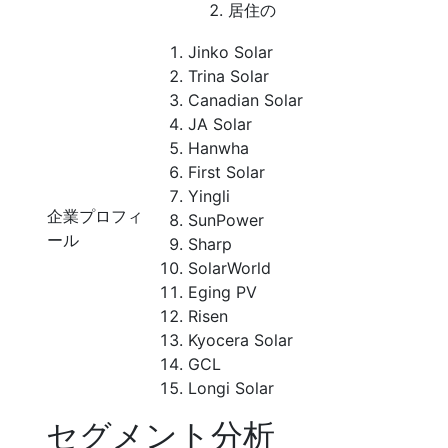
居住の
Jinko Solar
Trina Solar
Canadian Solar
JA Solar
Hanwha
First Solar
Yingli
企業プロフィ
SunPower
ール
Sharp
SolarWorld
Eging PV
Risen
Kyocera Solar
GCL
Longi Solar
セグメント分析