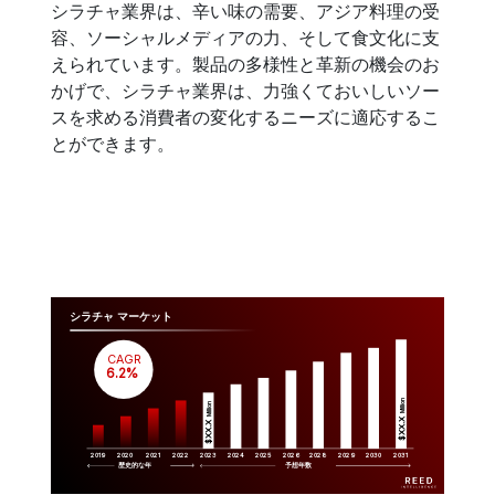
シラチャ業界は、辛い味の需要、アジア料理の受
容、ソーシャルメディアの力、そして食文化に支
えられています。製品の多様性と革新の機会のお
かげで、シラチャ業界は、力強くておいしいソー
スを求める消費者の変化するニーズに適応するこ
とができます。
シラチャ マーケット
CAGR
 6.2%
Million
Million
$XX.X 
$XX.X 
2019
2020
2021
2022
2023
2029
2024
2025
2026
2028
2030
2031
歴史的な年
予想年数