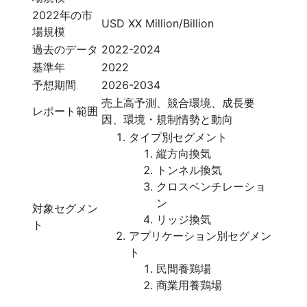
2022年の市
USD XX Million/Billion
場規模
過去のデータ
2022-2024
基準年
2022
予想期間
2026-2034
売上高予測、競合環境、成長要
レポート範囲
因、環境・規制情勢と動向
タイプ別セグメント
縦方向換気
トンネル換気
クロスベンチレーショ
ン
対象セグメン
リッジ換気
ト
アプリケーション別セグメン
ト
民間養鶏場
商業用養鶏場