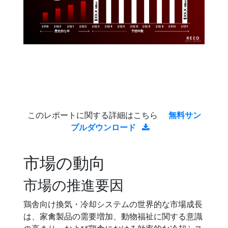
Million
Million
$XX.X 
$XX.X 
2019
2020
2021
2022
2023
2029
2024
2025
2026
2028
2030
2031
歴史的な年
予想年数
このレポートに関する詳細はこちら
無料サン
プルダウンロード
市場の動向
市場の推進要因
鶏舎向け換気・冷却システムの世界的な市場成長
は、家禽製品の需要増加、動物福祉に関する意識