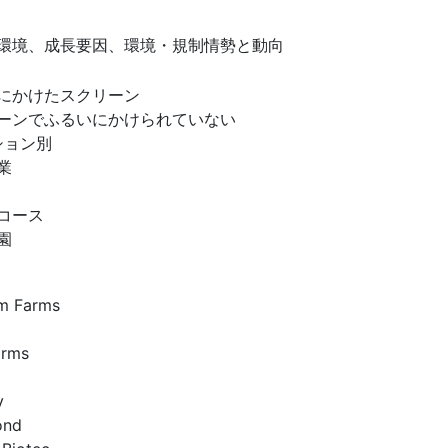
環境、成長要因、環境・規制情勢と動向
にかけたスクリーン
ーンでふるいにかけられていない
ション別
業
コース
園
m Farms
arms
y
ond