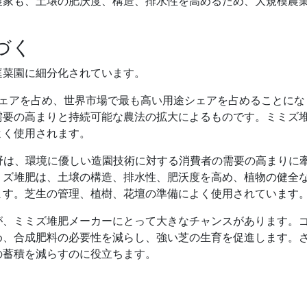
農家も、土壌の肥沃度、構造、排水性を高めるため、大規模農
づく
庭菜園に細分化されています。
場シェアを占め、世界市場で最も高い用途シェアを占めることにな
需要の高まりと持続可能な農法の拡大によるものです。ミミズ
よく使用されます。
分野は、環境に優しい造園技術に対する消費者の需要の高まりに
ミズ堆肥は、土壌の構造、排水性、肥沃度を高め、植物の健全
ます。芝生の管理、植樹、花壇の準備によく使用されています
が、ミミズ堆肥メーカーにとって大きなチャンスがあります。
め、合成肥料の必要性を減らし、強い芝の生育を促進します。
の蓄積を減らすのに役立ちます。