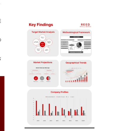
ま
業
の
お