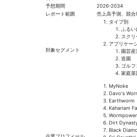
予想期間
2026-2034
レポート範囲
売上高予測、競合
タイプ別
ふるい
スクリ
アプリケー
対象セグメント
園芸産
造園
ゴルフ
家庭菜
MyNoke
Davo's Wor
Earthworm
Kahariam F
Wormpower
Dirt Dynast
Black Diam
企業プロフィール