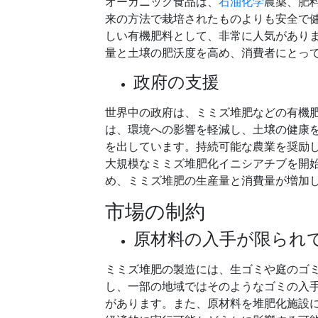
オーガニック食品は、
石油化学
農薬、肥料
来の方法で栽培されたものよりも安全で
しい有機肥料として、非常に人気があり
量と土壌の肥沃度を高め、消費者にとっ
政府の支援
世界中の政府は、ミミズ堆肥などの有機
は、環境への影響を軽減し、土壌の健康
を出しています。持続可能な農業を奨励
大規模なミミズ堆肥化イニシアチブを開
め、ミミズ堆肥の生産量と消費量が増加
市場の制約
原材料の入手が限られ
ミミズ堆肥の製造には、生ゴミや庭のゴ
し、一部の地域ではそのようなゴミの入
があります。また、原材料を堆肥化施設