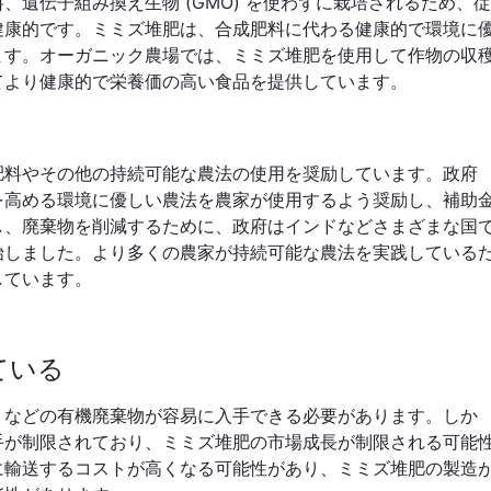
、遺伝子組み換え生物 (GMO) を使わずに栽培されるため、従
健康的です。ミミズ堆肥は、合成肥料に代わる健康的で環境に
ます。オーガニック農場では、ミミズ堆肥を使用して作物の収
てより健康的で栄養価の高い食品を提供しています。
肥料やその他の持続可能な農法の使用を奨励しています。政府
を高める環境に優しい農法を農家が使用するよう奨励し、補助
し、廃棄物を削減するために、政府はインドなどさまざまな国
始しました。より多くの農家が持続可能な農法を実践している
しています。
ている
ミなどの有機廃棄物が容易に入手できる必要があります。しか
手が制限されており、ミミズ堆肥の市場成長が制限される可能
に輸送するコストが高くなる可能性があり、ミミズ堆肥の製造