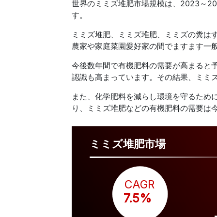
世界のミミズ堆肥市場規模は、2023～2
す。
ミミズ堆肥、ミミズ堆肥、ミミズの糞は
農家や家庭菜園愛好家の間でますます一
今後数年間で有機肥料の需要が高まると
認識も高まっています。その結果、ミミ
また、化学肥料を減らし環境を守るため
り、ミミズ堆肥などの有機肥料の需要は
ミミズ堆肥市場
CAGR
 7.5%