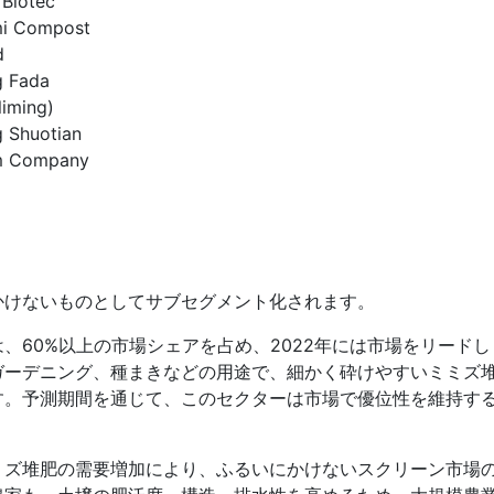
 Biotec
i Compost
d
g Fada
liming)
g Shuotian
m Company
かけないものとしてサブセグメント化されます。
、60%以上の市場シェアを占め、2022年には市場をリードし
ガーデニング、種まきなどの用途で、細かく砕けやすいミミズ
す。予測期間を通じて、このセクターは市場で優位性を維持す
ミズ堆肥の需要増加により、ふるいにかけないスクリーン市場