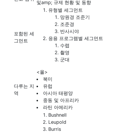
및amp; 규제 현황 및 동향
유형별 세그먼트
망원경 조준기
조준경
반사시야
포함된 세
응용 프로그램별 세그먼트
그먼트
수렵
촬영
군대
<올>
북미
다루는 지
유럽
역
아시아 태평양
중동 및 아프리카
라틴 아메리카
Bushnell
Leupold
Burris