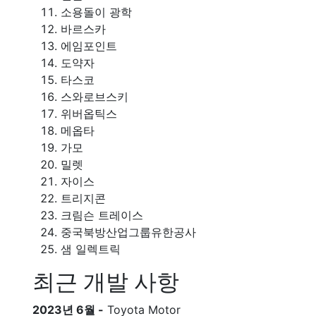
소용돌이 광학
바르스카
에임포인트
도약자
타스코
스와로브스키
위버옵틱스
메옵타
가모
밀렛
자이스
트리지콘
크림슨 트레이스
중국북방산업그룹유한공사
샘 일렉트릭
최근 개발 사항
2023년 6월 -
Toyota Motor