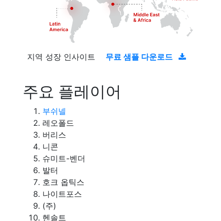
지역 성장 인사이트
무료 샘플 다운로드
주요 플레이어
부쉬넬
레오폴드
버리스
니콘
슈미트-벤더
발터
호크 옵틱스
나이트포스
(주)
헨솔트