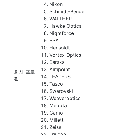
Nikon
Schmidt-Bender
WALTHER
Hawke Optics
Nightforce
BSA
Hensoldt
Vortex Optics
Barska
Aimpoint
회사 프로
LEAPERS
필
Tasco
Swarovski
Weaveroptics
Meopta
Gamo
Millett
Zeiss
Trijicon