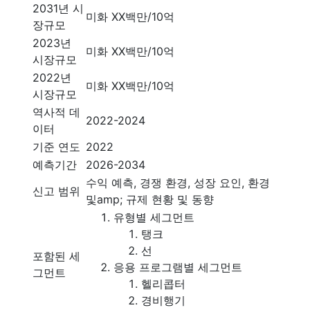
2031년 시
미화 XX백만/10억
장규모
2023년
미화 XX백만/10억
시장규모
2022년
미화 XX백만/10억
시장규모
역사적 데
2022-2024
이터
기준 연도
2022
예측기간
2026-2034
수익 예측, 경쟁 환경, 성장 요인, 환경
신고 범위
및amp; 규제 현황 및 동향
유형별 세그먼트
탱크
선
포함된 세
응용 프로그램별 세그먼트
그먼트
헬리콥터
경비행기