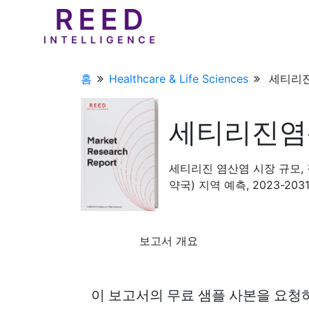
홈
Healthcare & Life Sciences
세티리진
세티리진염
세티리진 염산염 시장 규모, 
약국) 지역 예측, 2023-203
보고서 개요
이 보고서의 무료 샘플 사본을 요청