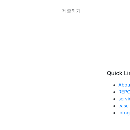
Quick Li
Abou
REP
servi
case 
infog