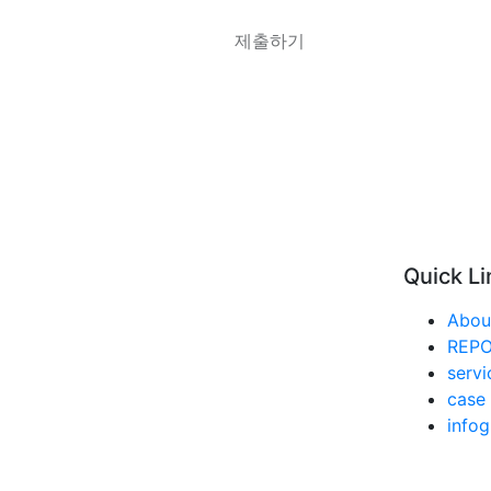
Quick Li
Abou
REP
servi
case 
infog