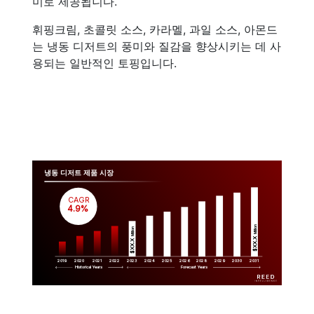
미로 제공됩니다.
휘핑크림, 초콜릿 소스, 카라멜, 과일 소스, 아몬드
는 냉동 디저트의 풍미와 질감을 향상시키는 데 사
용되는 일반적인 토핑입니다.
냉동 디저트 제품 시장
CAGR
 4.9%
Million
Million
$XX.X 
$XX.X 
2019
2020
2021
2022
2023
2029
2024
2025
2026
2028
2030
2031
Historical Years
Forecast Years