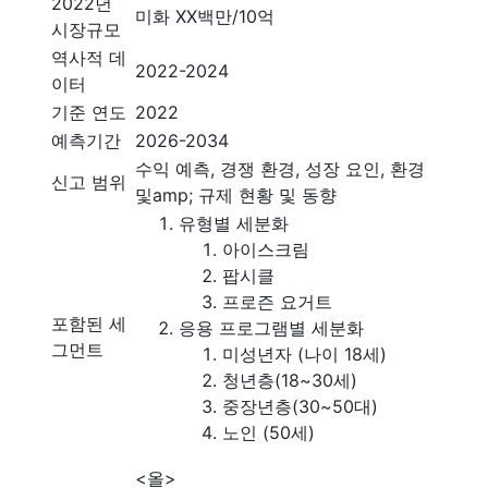
2022년
미화 XX백만/10억
시장규모
역사적 데
2022-2024
이터
기준 연도
2022
예측기간
2026-2034
수익 예측, 경쟁 환경, 성장 요인, 환경
신고 범위
및amp; 규제 현황 및 동향
유형별 세분화
아이스크림
팝시클
프로즌 요거트
포함된 세
응용 프로그램별 세분화
그먼트
미성년자 (나이 18세)
청년층(18~30세)
중장년층(30~50대)
노인 (50세)
<올>