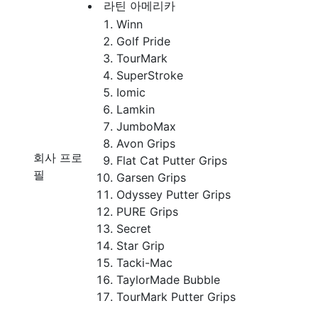
라틴 아메리카
Winn
Golf Pride
TourMark
SuperStroke
Iomic
Lamkin
JumboMax
Avon Grips
회사 프로
Flat Cat Putter Grips
필
Garsen Grips
Odyssey Putter Grips
PURE Grips
Secret
Star Grip
Tacki-Mac
TaylorMade Bubble
TourMark Putter Grips