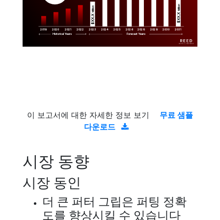
Million
Million
$XX.X 
$XX.X 
2019
2020
2021
2022
2023
2029
2024
2025
2026
2028
2030
2031
Historical Years
Forecast Years
이 보고서에 대한 자세한 정보 보기
무료 샘플
다운로드
시장 동향
시장 동인
더 큰 퍼터 그립은 퍼팅 정확
도를 향상시킬 수 있습니다