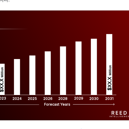
Million
Million
$XX.X 
XX.X 
023
2029
2024
2025
2026
2028
2030
2031
Forecast Years