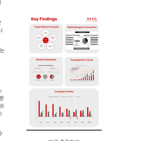
성
끗
니
스는
소
문
비슷
소
수