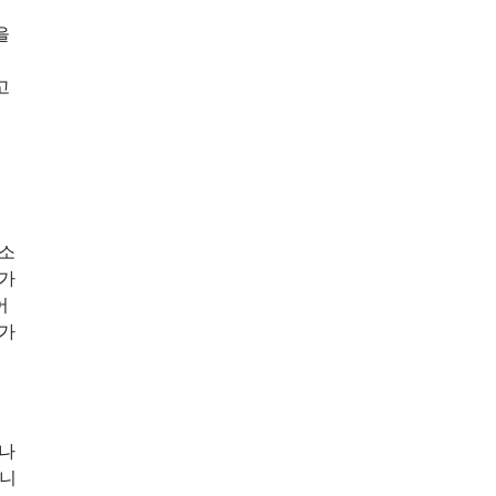
을
연
고
유소
 가
어
 가
거나
습니