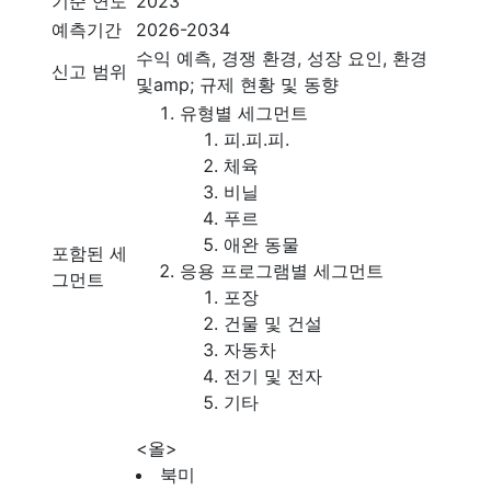
기준 연도
2023
예측기간
2026-2034
수익 예측, 경쟁 환경, 성장 요인, 환경
신고 범위
및amp; 규제 현황 및 동향
유형별 세그먼트
피.피.피.
체육
비닐
푸르
애완 동물
포함된 세
응용 프로그램별 세그먼트
그먼트
포장
건물 및 건설
자동차
전기 및 전자
기타
<올>
북미