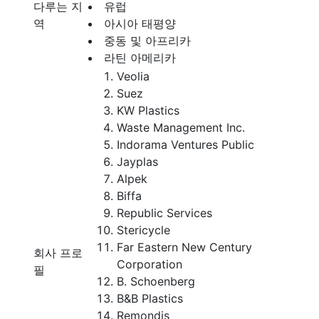
다루는 지
유럽
역
아시아 태평양
중동 및 아프리카
라틴 아메리카
Veolia
Suez
KW Plastics
Waste Management Inc.
Indorama Ventures Public
Jayplas
Alpek
Biffa
Republic Services
Stericycle
Far Eastern New Century
회사 프로
Corporation
필
B. Schoenberg
B&B Plastics
Remondis