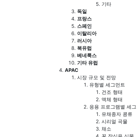
기타
독일
프랑스
스페인
이탈리아
러시아
북유럽
베네룩스
기타 유럽
APAC
시장 규모 및 전망
유형별 세그먼트
건조 형태
액체 형태
응용 프로그램별 세
유채종자 콩류
시리얼 곡물
채소
꽃 장식용 식물