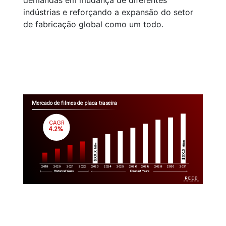
demandas em mudança de diferentes
indústrias e reforçando a expansão do setor
de fabricação global como um todo.
Mercado de filmes de placa traseira
CAGR
 4.2%
Million
Million
$XX.X 
$XX.X 
2019
2020
2021
2022
2023
2029
2024
2025
2026
2028
2030
2031
Historical Years
Forecast Years