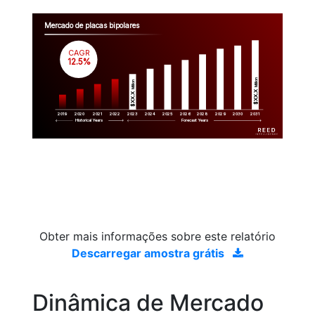
Mercado de placas bipolares
CAGR
 12.5%
Million
Million
$XX.X 
$XX.X 
2019
2020
2021
2022
2023
2029
2024
2025
2026
2028
2030
2031
Historical Years
Forecast Years
Obter mais informações sobre este relatório
Descarregar amostra grátis
Dinâmica de Mercado