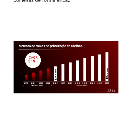
colheitas de forma eficaz.
Mercado de caixas de polinização de abelhas
CAGR
 5.1%
Million
Million
$XX.X 
$XX.X 
2019
2020
2021
2022
2023
2029
2024
2025
2026
2028
2030
2031
Historical Years
Forecast Years