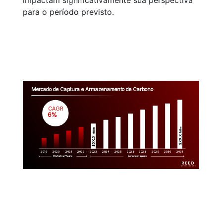
impactam significativamente sua perspectiva
para o período previsto.
Mercado de Captura e Armazenamento de Carbono
CAGR
 6%
Million
Million
$XX.X 
$XX.X 
2019
2020
2021
2022
2023
2029
2024
2025
2026
2028
2030
2031
Historical Years
Forecast Years