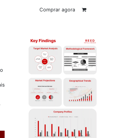
Comprar agora
mo
is
e