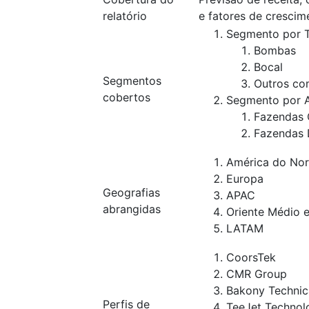
relatório
e fatores de crescim
Segmento por 
Bombas
Bocal
Segmentos
Outros co
cobertos
Segmento por A
Fazendas 
Fazendas 
América do Nor
Europa
Geografias
APAC
abrangidas
Oriente Médio e
LATAM
CoorsTek
CMR Group
Bakony Technic
Perfis de
TeeJet Technol