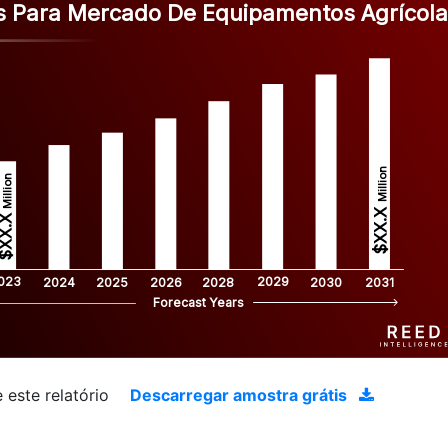
 Para Mercado De Equipamentos Agrícol
Million
Million
$XX.X 
XX.X 
023
2029
2024
2025
2026
2028
2030
2031
Forecast Years
 este relatório
Descarregar amostra grátis