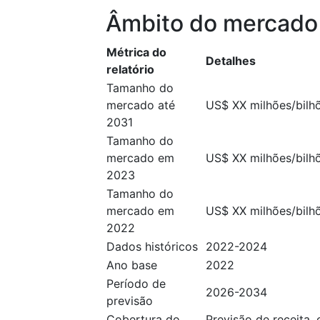
Âmbito do mercado
Métrica do
Detalhes
relatório
Tamanho do
mercado até
US$ XX milhões/bilh
2031
Tamanho do
mercado em
US$ XX milhões/bilh
2023
Tamanho do
mercado em
US$ XX milhões/bilh
2022
Dados históricos
2022-2024
Ano base
2022
Período de
2026-2034
previsão
Cobertura do
Previsão de receita,