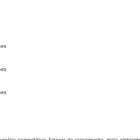
ões
ões
ões
 cenário competitivo, fatores de crescimento, meio ambient