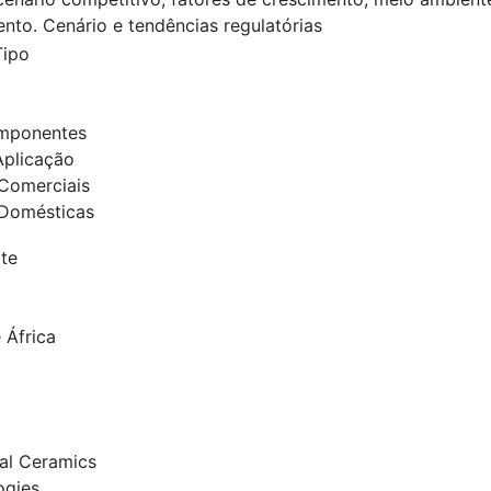
ento. Cenário e tendências regulatórias
Tipo
mponentes
plicação
Comerciais
Domésticas
te
 África
al Ceramics
ogies