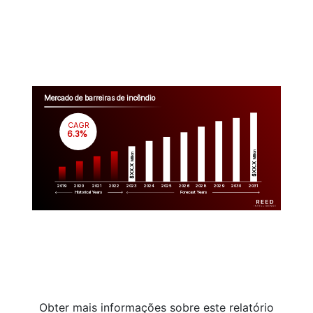
Mercado de barreiras de incêndio
CAGR
 6.3%
Million
Million
$XX.X 
$XX.X 
2019
2020
2021
2022
2023
2029
2024
2025
2026
2028
2030
2031
Historical Years
Forecast Years
Obter mais informações sobre este relatório