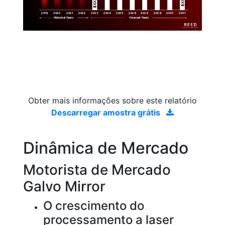
$XX.X 
$XX.X 
2019
2020
2021
2022
2023
2029
2024
2025
2026
2028
2030
2031
Historical Years
Forecast Years
Obter mais informações sobre este relatório
Descarregar amostra grátis
Dinâmica de Mercado
Motorista de Mercado
Galvo Mirror
O crescimento do
processamento a laser